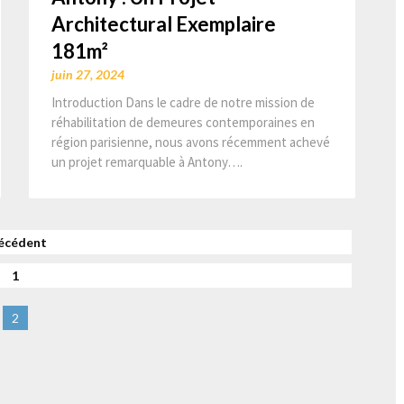
Architectural Exemplaire
181m²
juin 27, 2024
Introduction Dans le cadre de notre mission de
réhabilitation de demeures contemporaines en
région parisienne, nous avons récemment achevé
un projet remarquable à Antony….
Pagination
écédent
1
des
2
publications