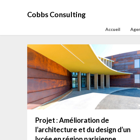
Aller
au
Cobbs Consulting
contenu
Accueil
Agen
Projet : Amélioration de
l’architecture et du design d’un
lycée en région parisienne